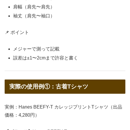
肩幅（肩先〜肩先）
袖丈（肩先〜袖口）
📌 ポイント
メジャーで測って記載
誤差は±1〜2cmまで許容と書く
実際の使用例①：古着Tシャツ
実例：Hanes BEEFY-T カレッジプリントTシャツ（出品
価格：4,280円）