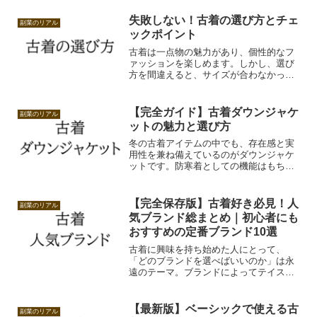
失敗しない！古着の選び方とチェ
副業のリアル
ックポイント
古着は一点物の魅力があり、個性的なフ
ァッションを楽しめます。しかし、選び
方を間違えると、サイズが合わなかった
り、状態が悪かったりして後悔すること
も。この記事では、古着選びで失敗しな
いためのポイントを解説します。
【完全ガイド】古着ダウンジャケ
副業のリアル
ットの魅力と選び方
冬の古着アイテムの中でも、存在感と実
用性を兼ね備えているのがダウンジャケ
ットです。防寒着としての機能はもちろ
ん、シルエットや素材感によって、コー
ディネートの主役にもなります。
【完全保存版】古着好き必見！人
副業のリアル
気ブランド総まとめ｜初心者にも
おすすめの定番ブランド10選
古着に興味を持ち始めた人にとって、
「どのブランドを選べばいいのか」は永
遠のテーマ。ブランドによってテイスト
や価格帯も違い、知識がないまま購入し
てしまうと後悔することも少なくありま
せん。この記事では、古着市場で安定し
【最新版】ベーシックで使える古
副業のリアル