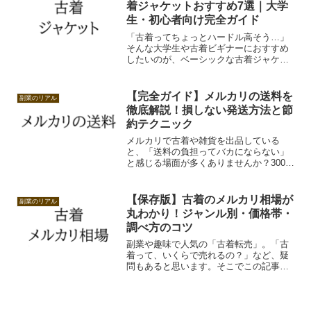
た人気を誇る定番ブランドを10個解説し
着ジャケットおすすめ7選｜大学
ていきます。
生・初心者向け完全ガイド
「古着ってちょっとハードル高そう…」
そんな大学生や古着ビギナーにおすすめ
したいのが、ベーシックな古着ジャケッ
トからスタートする方法。今回は、今買
える＆着やすいベーシックな古着ジャケ
ット7選を紹介します。
【完全ガイド】メルカリの送料を
副業のリアル
徹底解説！損しない発送方法と節
約テクニック
メルカリで古着や雑貨を出品している
と、「送料の負担ってバカにならない」
と感じる場面が多くありませんか？300
円〜600円程度の送料でも、何度も繰り返
せばコストが積み重なり、利益を大きく
圧迫してきます。とくに「売れたはいい
【保存版】古着のメルカリ相場が
副業のリアル
けど、送料を引いたら...
丸わかり！ジャンル別・価格帯・
調べ方のコツ
副業や趣味で人気の「古着転売」。「古
着って、いくらで売れるの？」など、疑
問もあると思います。そこでこの記事で
は、「古着のメルカリ相場」について、
ジャンル別・価格帯・調べ方・注意点な
どを初心者向けに詳しく解説します！