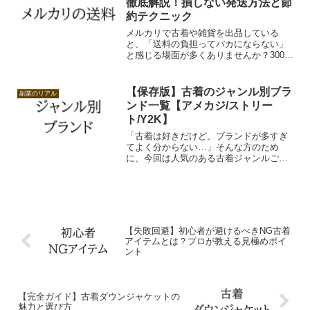
徹底解説！損しない発送方法と節
約テクニック
メルカリで古着や雑貨を出品している
と、「送料の負担ってバカにならない」
と感じる場面が多くありませんか？300
円〜600円程度の送料でも、何度も繰り返
せばコストが積み重なり、利益を大きく
圧迫してきます。とくに「売れたはいい
【保存版】古着のジャンル別ブラ
副業のリアル
けど、送料を引いたら...
ンド一覧【アメカジ/ストリー
ト/Y2K】
「古着は好きだけど、ブランドが多すぎ
てよく分からない…」そんな方のため
に、今回は人気のある古着ジャンルごと
にブランドをまとめて紹介します！アメ
カジストリートY2Kファッション。この3
ジャンルは古着市場でも特に需要が高
く、初心者にも取り入れやすい王道ジャ
ンルです。古着販売やファッションの参
考にもなる保存版リストとして、ぜひブ
【失敗回避】初心者が避けるべきNG古着
ックマークして活用してください！
アイテムとは？プロが教える見極めポイ
ント
【完全ガイド】古着ダウンジャケットの
魅力と選び方