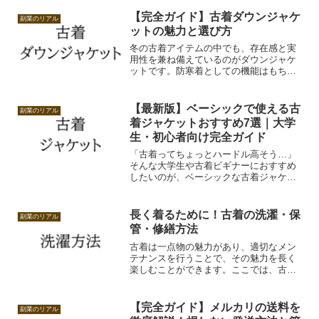
そこで今回は、古着をより長持ちさせる
ためのメンテナンス方法を徹底解説！洗
【完全ガイド】古着ダウンジャケ
副業のリアル
濯、アイロンがけ、臭い対策、修繕、保
ットの魅力と選び方
管方法まで幅広く紹介します。
冬の古着アイテムの中でも、存在感と実
用性を兼ね備えているのがダウンジャケ
ットです。防寒着としての機能はもちろ
ん、シルエットや素材感によって、コー
ディネートの主役にもなります。
【最新版】ベーシックで使える古
副業のリアル
着ジャケットおすすめ7選｜大学
生・初心者向け完全ガイド
「古着ってちょっとハードル高そう…」
そんな大学生や古着ビギナーにおすすめ
したいのが、ベーシックな古着ジャケッ
トからスタートする方法。今回は、今買
える＆着やすいベーシックな古着ジャケ
ット7選を紹介します。
長く着るために！古着の洗濯・保
副業のリアル
管・修繕方法
古着は一点物の魅力があり、適切なメン
テナンスを行うことで、その魅力を長く
楽しむことができます。ここでは、古着
を長持ちさせるための洗濯、保管、修繕
の方法をご紹介します。
【完全ガイド】メルカリの送料を
副業のリアル