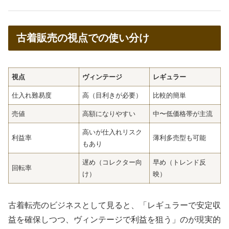
古着販売の視点での使い分け
視点
ヴィンテージ
レギュラー
仕入れ難易度
高（目利きが必要）
比較的簡単
売値
高額になりやすい
中〜低価格帯が主流
高いが仕入れリスク
利益率
薄利多売型も可能
もあり
遅め（コレクター向
早め（トレンド反
回転率
け）
映）
古着転売のビジネスとして見ると、「レギュラーで安定収
益を確保しつつ、ヴィンテージで利益を狙う」のが現実的