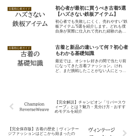
さしく・わかりやすく」まとめました。
今日から使える色合わせのコツばかりな
初心者が最初に買うべき古着5選
古着初心者ガイド
ので、お気に入りの古着をもっと楽しめ
【ハズさない鉄板アイテム】
るはずです。
初心者でも失敗しにくく、売れやすい“鉄
板アイテム”5選を紹介します。どれも僕
自身が実際に仕入れて売れた経験のある
アイテムばかり。この記事を読めば、
「まず何から仕入れればいいか」がハッ
キリします！
古着と新品の違いって何？初心者
古着初心者ガイド
もわかる基礎知識
最近では、オシャレ好きの間で当たり前
になってきた古着ファッション。けれ
ど、まだ挑戦したことがない人にとって
は「そもそも何が違うの？」という疑問
も多いはず。この記事では、古着と新品
の違いについて、ファッション初心者の
方にもわかりやすく解説します。
【完全解説】チャンピオン「リバースウ
ィーブ」とは？魅力・見分け方・おすす
めモデルを紹介
【完全保存版】古着の歴史｜ヴィンテー
ジファッションはどこから始まったの