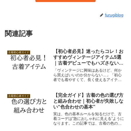
furugiblog
関連記事
【初心者必見】迷ったらコレ！お
古着初心者ガイド
すすめヴィンテージアイテム5選
｜古着デビューでもハズさない定
番たち
「ヴィンテージに興味はあるけど、何か
ら買えばいいのか分からない…」「初心
者でも着やすくて、長く使えるアイテム
が知りたい！」そんな人のために、この
記事ではヴィンテージ初心者でも挑戦し
やすいアイテム5選をご紹介します。
【完全ガイド】古着の色の選び方
古着初心者ガイド
と組み合わせ｜初心者が失敗しな
い“色合わせの基本”
実は、色の基本ルールを知るだけで、古
着コーデは“急におしゃれに見える”ように
なります。この記事では、古着の色の選
び方と組み合わせ方を初心者向けに「や