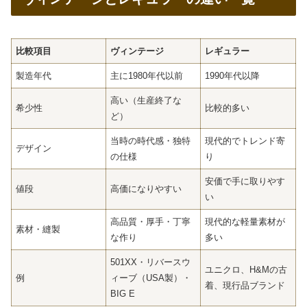
比較項目
ヴィンテージ
レギュラー
製造年代
主に1980年代以前
1990年代以降
高い（生産終了な
希少性
比較的多い
ど）
当時の時代感・独特
現代的でトレンド寄
デザイン
の仕様
り
安価で手に取りやす
値段
高価になりやすい
い
高品質・厚手・丁寧
現代的な軽量素材が
素材・縫製
な作り
多い
501XX・リバースウ
ユニクロ、H&Mの古
例
ィーブ（USA製）・
着、現行品ブランド
BIG E