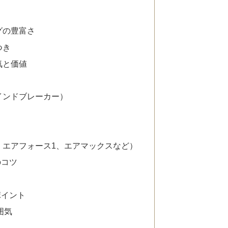
グの豊富さ
つき
気と価値
インドブレーカー）
、エアフォース1、エアマックスなど）
のコツ
ポイント
囲気