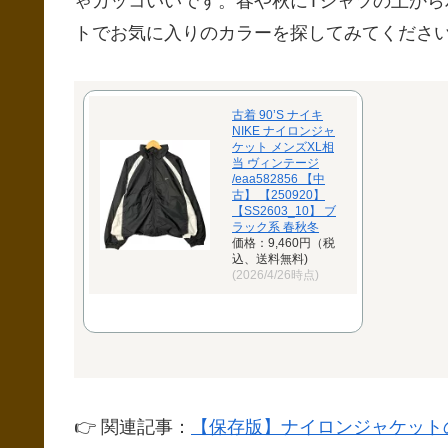
ゃカッコいいです。春や秋にTシャツの上か
トでお気に入りのカラーを探してみてくださ
古着 90’S ナイキ
NIKE ナイロンジャ
ケット メンズXL相
当 ヴィンテージ
/eaa582856 【中
古】 【250920】
【SS2603_10】 ブ
ラック系 春秋冬
価格：9,460円（税
込、送料無料)
(2026/4/26時点)
👉 関連記事：
【保存版】ナイロンジャケット