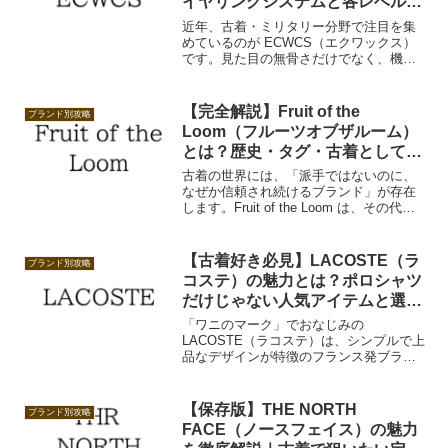
イヤリングシステムと各レベルの
特徴を徹底解説
近年、古着・ミリタリー分野で注目を集
めているのが ECWCS（エクワックス）
です。見た目の無骨さだけでなく、機能
美・合理性・背景にある思想まで含めて
評価されているシステムです。本記事で
は、基礎から、各レベル（Level1〜7）の
【完全解説】Fruit of the
ブランド別攻略
役割と特徴までを解説します。
Loom（フルーツオブザルーム）
とは？歴史・タグ・古着としての
価値を徹底解説
古着の世界には、「派手ではないのに、
なぜか信頼され続けるブランド」が存在
します。Fruit of the Loom は、その代表
格です。ロゴTや無地Tとして“当たり
前”のように存在していますが、その背景
には 150年以上続くアメリカ衣料の歴史
【古着好き必見】LACOSTE（ラ
ブランド別攻略
が詰まっています。
コステ）の魅力とは？ポロシャツ
だけじゃない人気アイテムと選び
方
「ワニのマーク」でおなじみの
LACOSTE（ラコステ）は、シンプルで上
品なデザインが特徴のフランス発ブラン
ド。この記事では、ラコステのブランド
背景、古着としての魅力、人気アイテ
ム、年代判別のコツ、選び方などを詳し
【保存版】THE NORTH
ブランド別攻略
く解説します。
FACE（ノースフェイス）の魅力