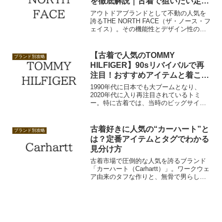
を徹底解説｜古着で狙いたい定番
アイテムと選び方
アウトドアブランドとして不動の人気を
誇るTHE NORTH FACE（ザ・ノース・フ
ェイス）。その機能性とデザイン性の高
さから、街着としてもファッションシー
ンで定番化し、古着市場でも圧倒的な存
在感を放っています。
【古着で人気のTOMMY
ブランド別攻略
HILFIGER】90sリバイバルで再
注目！おすすめアイテムと着こな
し術
1990年代に日本でも大ブームとなり、
2020年代に入り再注目されているトミ
ー。特に古着では、当時のビッグサイ
ズ・ロゴドン・刺繍アイテムが今また人
気を集めています。この記事では、古着
視点からトミーヒルフィガーの魅力とお
古着好きに人気の“カーハート”と
ブランド別攻略
すすめアイテム、仕入れや販売のポイン
は？定番アイテムとタグでわかる
トを徹底解説します。
見分け方
古着市場で圧倒的な人気を誇るブランド
「カーハート（Carhartt）」。ワークウェ
ア由来のタフな作りと、無骨で男らしい
デザインが、ヴィンテージ好きの心をつ
かんで離しません。今回はカーハートの
ブランド背景から古着として人気の理
由、代表的なアイテム、タグの見分け方
までをわかりやすく解説します。