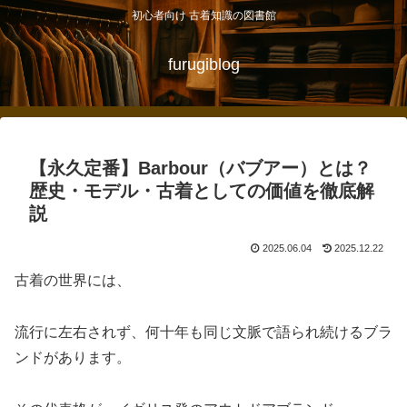
初心者向け 古着知識の図書館
furugiblog
【永久定番】Barbour（バブアー）とは？
歴史・モデル・古着としての価値を徹底解
説
2025.06.04
2025.12.22
古着の世界には、
流行に左右されず、何十年も同じ文脈で語られ続けるブラ
ンドがあります。