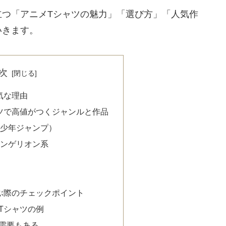
立つ「アニメTシャツの魅力」「選び方」「人気作
いきます。
次
気な理由
ツで高値がつくジャンルと作品
刊少年ジャンプ）
ァンゲリオン系
系
ぶ際のチェックポイント
Tシャツの例
需要もある